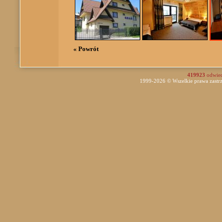
« Powrót
419923
odwie
1999-2026 © Wszelkie prawa zast